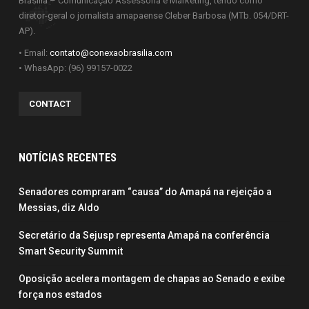
Brasília – Comunicação Assessoria e Marketing, tendo como
diretor-geral o jornalista amapaense Cleber Barbosa (MTb. 054/DRT-
AP).
• Email:
contato@conexaobrasilia.com
• WhasApp: (96) 99157-0022
CONTACT
NOTÍCIAS RECENTES
Senadores compraram “causa” do Amapá na rejeição a
Messias, diz Aldo
Secretário da Sejusp representa Amapá na conferência
Smart Security Summit
Oposição acelera montagem de chapas ao Senado e exibe
força nos estados