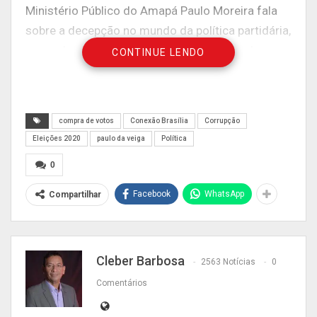
Ministério Público do Amapá Paulo Moreira fala
sobre a decepção no mundo da política partidária,
ao perder a eleição para ser vice-prefeito de
CONTINUE LENDO
Divinésia (MG).
compra de votos
Conexão Brasília
Corrupção
Eleições 2020
paulo da veiga
Política
0
Facebook
WhatsApp
Compartilhar
Cleber Barbosa
2563 Notícias
0
Comentários