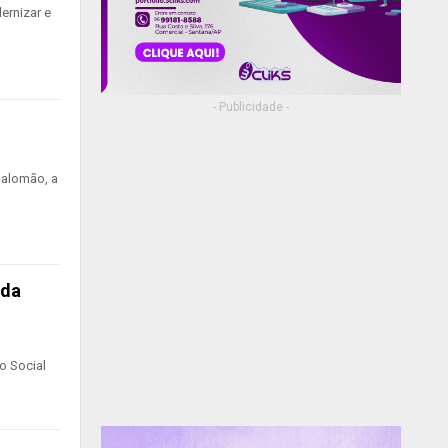
ernizar e
- Publicidade -
Salomão, a
rda
o Social