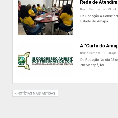
Rede de Atendime
Bruno Barbosa
23 out,
Da Redação A Conselheir
Estado do Amapá…
A “Carta do Ama
Bruno Barbosa
28 ago,
Da Redação No dia 23 de
em Macapá, foi…
NOTÍCIAS MAIS ANTIGAS