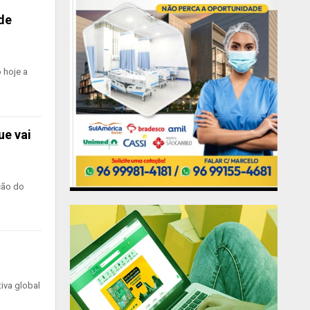
de
 hoje a
ue vai
ção do
iva global