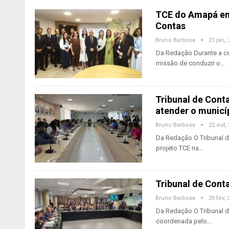
TCE do Amapá emp
Contas
Bruno Barbosa
21 jan,
Da Redação Durante a ce
missão de conduzir o…
Tribunal de Cont
atender o municí
Bruno Barbosa
22 out,
Da Redação O Tribunal d
projeto TCE na…
Tribunal de Con
Bruno Barbosa
20 fev, 
Da Redação O Tribunal d
coordenada pelo…