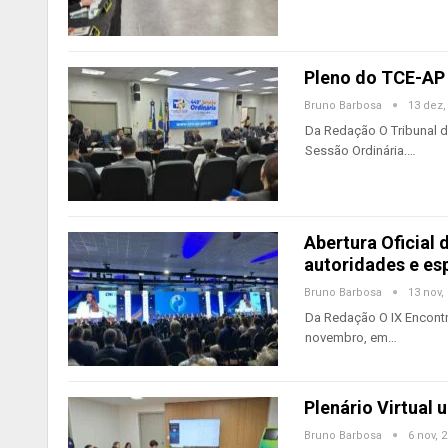
Pleno do TCE-AP 
Bruno Barbosa
13 dez,
Da Redação O Tribunal de
Sessão Ordinária.…
Abertura Oficial 
autoridades e esp
Bruno Barbosa
13 nov,
Da Redação O IX Encontro
novembro, em…
Plenário Virtual
Bruno Barbosa
6 nov, 