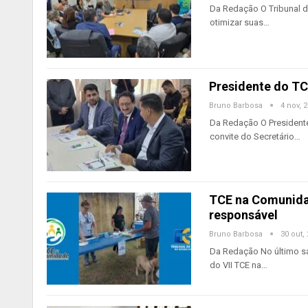
Da Redação O Tribunal d
otimizar suas…
Presidente do T
Bruno Barbosa
4 nov, 
Da Redação O Presidente
convite do Secretário…
TCE na Comunida
responsável
Bruno Barbosa
30 out,
Da Redação No último sá
do VII TCE na…