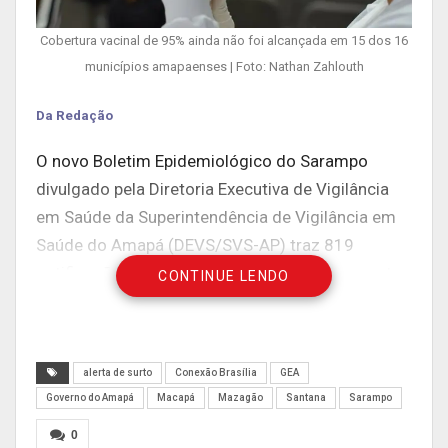
Cobertura vacinal de 95% ainda não foi alcançada em 15 dos 16
municípios amapaenses | Foto: Nathan Zahlouth
Da Redação
O novo Boletim Epidemiológico do Sarampo
divulgado pela Diretoria Executiva de Vigilância
em Saúde da Superintendência de Vigilância em
Saúde do Amapá (DEVS/SVS-AP) traz 819
notificações de casos suspeitos da doença entre
CONTINUE LENDO
a 1ª e 52ª semana epidemiológica de 2021.
Das notificações, 534 testaram positivo para o
sarampo, o equivalente a 65,2% dos casos; e 285
alerta de surto
Conexão Brasília
GEA
(34,8%) foram descartados para a doença. Este
Governo do Amapá
Macapá
Mazagão
Santana
Sarampo
ano, foram 15 casos notificados, dos quais oito
0