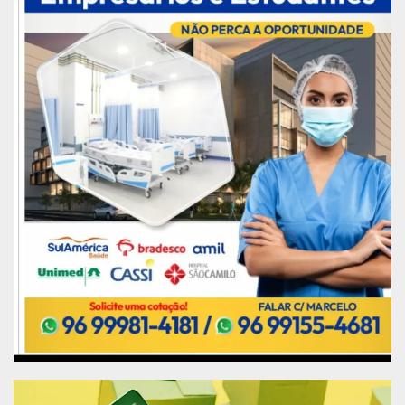
cota parlamentar para aluguel de bem móvel no
montante de quase R$ 70 mil.
A Polícia Federal declarou que chamou atenção
dos investigadores o fato de que a empresa de
locação de carros possuía apenas um veículo
registrado. A decisão judicial determinou ainda o
afastamento cautelar das funções públicas de 20
servidores, ligados à Assembleia Legislativa, ao
Hospital Universitário e outros órgãos públicos,
bem como de monitoramento eletrônico de seis
investigados, com imposição de recolhimento
domiciliar das 22h às 6h e integral no sábados,
domingos e feriados.
O Tribunal Regional Eleitoral impôs, também, o