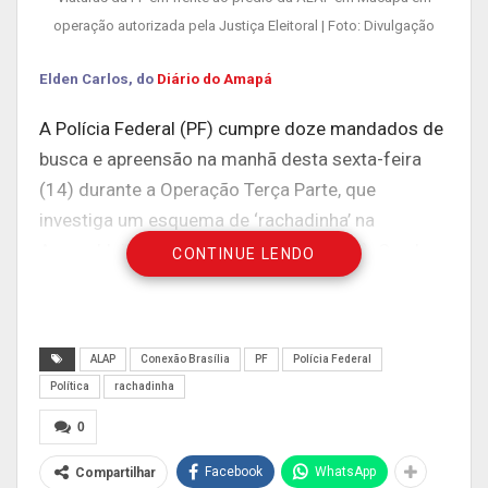
operação autorizada pela Justiça Eleitoral | Foto: Divulgação
Elden Carlos, do
Diário do Amapá
A Polícia Federal (PF) cumpre doze mandados de
busca e apreensão na manhã desta sexta-feira
(14) durante a Operação Terça Parte, que
investiga um esquema de ‘rachadinha’ na
Assembleia Legislativa do Amapá (Alap). Os alvos
CONTINUE LENDO
são residências de servidores, uma empresa de
contabilidade contratada para dar ‘licitude’ ao
esquema criminoso e a sede da Alap, na Avenida
ALAP
Conexão Brasília
PF
Polícia Federal
FAB, Centro.
Política
rachadinha
Segundo a PF, uma organização criminosa foi
0
formada dentro da Assembleia Legislativa do
Facebook
WhatsApp
Compartilhar
Amapá. O grupo é suspeito de nomear