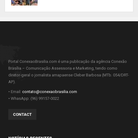
Portal ConexaoBrasilia.com é uma publicação da agência Conexão
Brasília – Comunicação Assessoria e Marketing, tendo como
diretor-geral o jornalista amapaense Cleber Barbosa (MTb. 054/DRT-
AP).
• Email:
contato@conexaobrasilia.com
• WhasApp: (96) 99157-0022
CONTACT