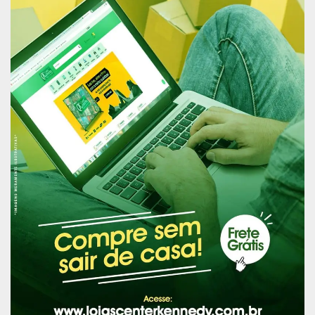
afastamento cautelar do deputado estadual, cuja
decisão deverá ser apreciada pela Assembleia
Legislativa, no prazo de 24 horas, conforme rito
legal.
Os investigados poderão responder pelos crimes
de peculato, falsidade ideológica, falsidade
ideológica eleitoral, corrupção eleitoral e
organização criminosa, e se condenados poderão
cumprir pena de até 30 anos de reclusão.
Nota
A Assembleia Legislativa se manifestou por meio
de nota, do presidente Kaká Barbosa (PL) em que
buscou esclarecer que a operação determinada
pelo Tribunal Regional Eleitoral foi para