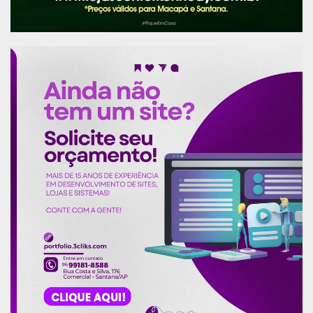
cumprimento de procedimento de busca e
apreensão em um único gabinete parlamentar.
“Nesse sentido, é importante também deixar claro
que os fatos apurados pela justiça eleitoral não
dizem respeito à regularidade dos atos
administrativos e de gestão financeira praticados
pela atual administração da Assembleia
Legislativa”, sustenta a ALAP. acrescentando que
a atual gestão “reitera o seu compromisso com a
transparência de suas ações bem como o
respeito à administração pública”.
Nome
(*) Terça Parte refere-se ao percentual que era
repassado aos assessores fantasmas, de forma