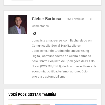
funcionários fantasmas e de reter parte da
remuneração de assessores, além de compra de
votos. Os mandados de busca e apreensão foram
Cleber Barbosa
2563 Notícias
0
expedidos pelo Tribunal Regional Eleitoral do
Comentários
Amapá (TRE-AP).
Jornalista amapaense, com Bacharelado em
Investigação
Comunicação Social, Habilitação em
Jornalismo, Pós-Graduando em Marketing
Digital, Correspondente de Guerra, formado
A investigação teve início em dezembro de 2020,
pelo Centro Conjunto de Operações de Paz do
dois dias antes das eleições municipais em
Brasil (CCOPAB/ONU), dedicado às editorias de
Macapá. De acordo com a PF, à época um
economia, política, turismo, agronegócio,
energia e automobilismo.
homem foi surpreendido em residência, no bairro
Jardim Equatorial, com diversas cestas básicas,
dinheiro em espécie e farto material de
VOCÊ PODE GOSTAR TAMBÉM
campanha para de um candidato a vereador,
indicando a possível prática do crime de