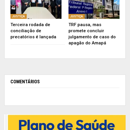
ambiente de trabalho mais qualificado e alinhado
com as necessidades da área fiscal do Estado do
JUSTIÇA
JUSTIÇA
Amapá”, disse o procurador-geral Dr. Thiago
Terceira rodada de
TRF pausa, mas
Albuquerque ao comentar sobre a participação da
conciliação de
promete concluir
PGE no evento.
precatórios é lançada
julgamento de caso do
apagão do Amapá
Publicidade (x)
COMENTÁRIOS