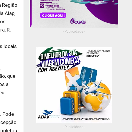
a Região
a Alap,
dos
a, R.
- Publicidade -
s locais
a
ão, que
os a
eu
l. Pode
recepção
- Publicidade -
ompletou