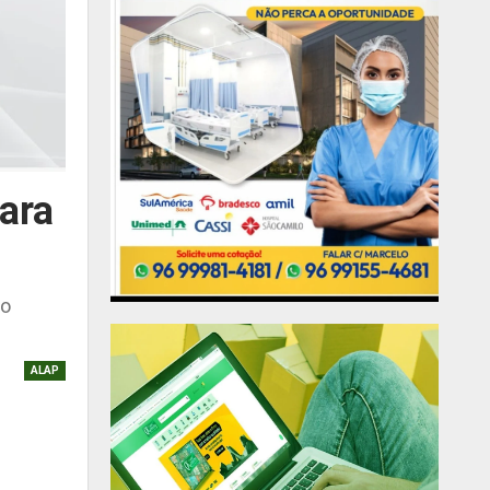
ara
do
ALAP