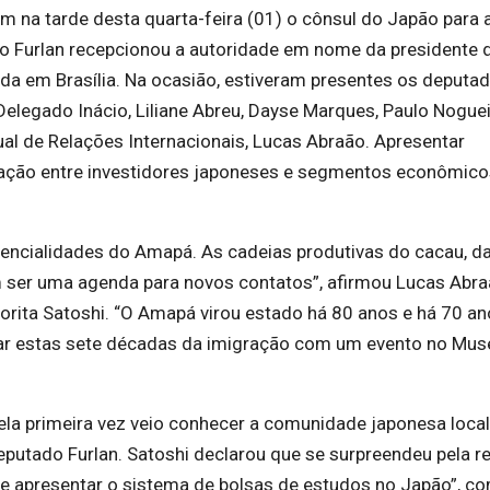
m na tarde desta quarta-feira (01) o cônsul do Japão para 
cio Furlan recepcionou a autoridade em nome da presidente d
nda em Brasília. Na ocasião, estiveram presentes os deputa
Delegado Inácio, Liliane Abreu, Dayse Marques, Paulo Nogueir
al de Relações Internacionais, Lucas Abraão. Apresentar
ação entre investidores japoneses e segmentos econômico
encialidades do Amapá. As cadeias produtivas do cacau, d
m ser uma agenda para novos contatos”, afirmou Lucas Abra
orita Satoshi. “O Amapá virou estado há 80 anos e há 70 an
ar estas sete décadas da imigração com um evento no Mus
pela primeira vez veio conhecer a comunidade japonesa loca
eputado Furlan. Satoshi declarou que se surpreendeu pela 
 e apresentar o sistema de bolsas de estudos no Japão”, c