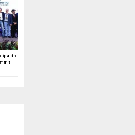
icipa da
ummit