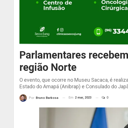
Parlamentares recebem 
região Norte
O evento, que ocorre no Museu Sacaca, é realiz
Estado do Amapá (Anibrap) e Consulado do Jap
Em
2 mar, 2023
0
Por
Bruno Barbosa