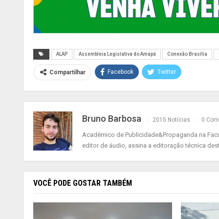
ALAP
Assembleia Legislativa do Amapá
Conexão Brasília
Facebook
Twitter
Compartilhar
Bruno Barbosa
2015 Notícias
0 Com
Acadêmico de Publicidade&Propaganda na Faculd
editor de áudio, assina a editoração técnica dest
VOCÊ PODE GOSTAR TAMBÉM