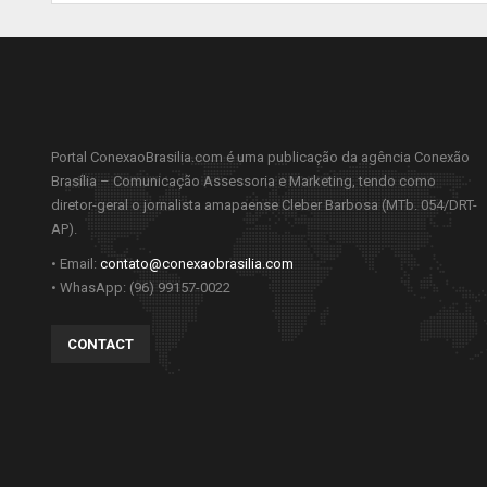
Portal ConexaoBrasilia.com é uma publicação da agência Conexão
Brasília – Comunicação Assessoria e Marketing, tendo como
diretor-geral o jornalista amapaense Cleber Barbosa (MTb. 054/DRT-
AP).
• Email:
contato@conexaobrasilia.com
• WhasApp: (96) 99157-0022
CONTACT