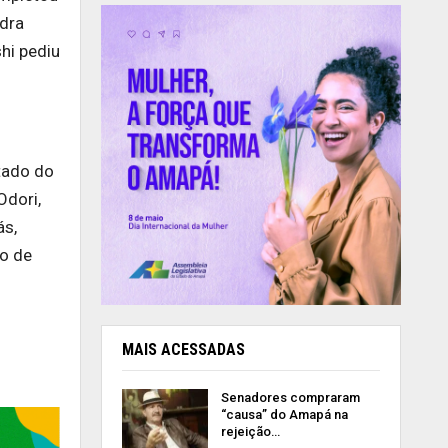
edra
hi pediu
tado do
Odori,
ás,
ão de
MAIS ACESSADAS
Senadores compraram
“causa” do Amapá na
rejeição…