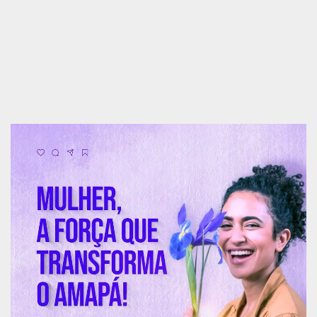
Na mesa de abertura estava o Procurador-Geral
de Justiça, Paulo Celso Ramos, a presidente da
Assembleia Legislativa do Amapá (ALAP),
deputada estadual Alliny Serrão, a juíza de direito
titular da 2ª Vara de Família, Órfãos e Sucessões
da Comarca de Macapá, Elayne Cantuária, a
conselheira Federal da OAB no Amapá, Sinya
Gurge, e o presidente da AMPAP, José Cantuária
Barreto.
Participaram do evento as procuradoras do MP-
AP, Ivana Cei e Estela Maria Pinheiro do