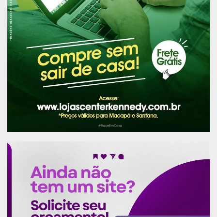
dos poderes se colocaram ao redor da tribuna
como ato de apoiamento e reconhecimento de
que, apesar de todos os avanços alcançados
formalmente na legislação e na Constituição
Federal, a plena igualdade entre homens e
mulheres ainda não é a realidade e necessita que
todos assumam o compromisso de mudar essa
realidade. Após a leitura, todos os presentes
assinaram a Carta somando forças ao mesmo
propósito.
A juíza Elayne Cantuária ressaltou a importância
do homem sobre o olhar de gênero para mudar o
mundo. “O olhar a partir da política de gênero
ajuda a julgar com igualdade e justiça. Este
workshop simboliza a força da Rede de Proteção
e Atendimento à mulher no estado, com todos os