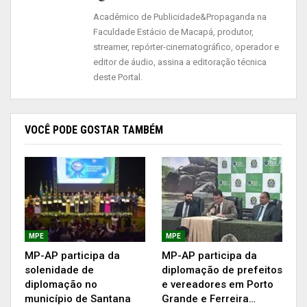
justiça e com representatividade nas questões de
Acadêmico de Publicidade&Propaganda na
gênero participaram do momento junto com o
Faculdade Estácio de Macapá, produtor,
procurador-geral Paulo Celso Ramos e membros
streamer, repórter-cinematográfico, operador e
editor de áudio, assina a editoração técnica
do MP-AP. “O Ministério Público do Amapá
deste Portal.
abraçou esta causa, que é de interesse de todos,
e assumimos o compromisso de trabalhar junto
com a Comissão e os órgãos parceiros, para que
VOCÊ PODE GOSTAR TAMBÉM
o workshop atenda as expectativas e que
apresente resultados esperados”, afirmou o PGJ
Paulo Celso Ramos.
MPE
MPE
MP-AP participa da
MP-AP participa da
solenidade de
diplomação de prefeitos
diplomação no
e vereadores em Porto
município de Santana
Grande e Ferreira…