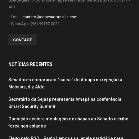
diretor-geral o jornalista amapaense Cleber Barbosa (MTb. 054/DRT-
AP).
• Email:
contato@conexaobrasilia.com
• WhasApp: (96) 99157-0022
CONTACT
NOTÍCIAS RECENTES
Senadores compraram “causa” do Amapá na rejeição a
Messias, diz Aldo
Secretário da Sejusp representa Amapá na conferência
Smart Security Summit
Oposição acelera montagem de chapas ao Senado e exibe
força nos estados
Eleito pelo PSOL, Paulo Lemos usa janela partidária para