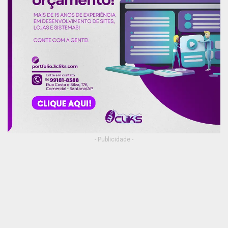
órgãos unidos, assim, a violência encontrará
barreiras. Este elo sempre existiu, mas agora
ganha força com estas iniciativas”. A presidente
da Comissão de Mulheres, Fábia Nilci, falou da
criação do núcleo dentro da AMPAP e sobre a
importância do workshop. “Precisamos falar
sobre igualdade de gênero, a mulher não se
resume a ser mãe, tem necessidade de ocupar os
espaços, e o homem tem que fazer parte desta
transformação”.
- Publicidade -