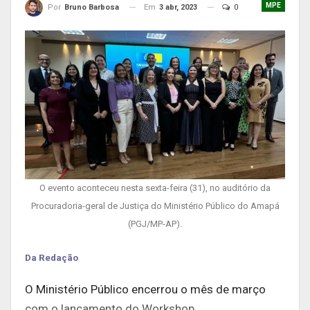
MPE
Em
3 abr, 2023
0
Por
Bruno Barbosa
O evento aconteceu nesta sexta-feira (31), no auditório da
Procuradoria-geral de Justiça do Ministério Público do Amapá
(PGJ/MP-AP).
Da Redação
O Ministério Público encerrou o mês de março
com o lançamento do Workshop