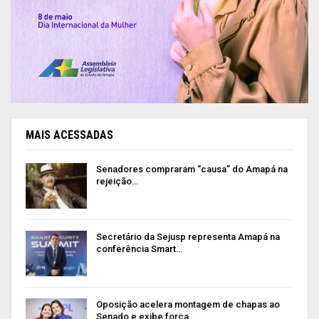
Nascimento Sá; os promotores de justiça
Marcelo Moreira, Christie Damasceno, Anderson
Batista, Miguel Angel Ferreira; e representantes
da Procuradoria da República do Amapá Theresa
Luíza Fontinnelli Maia; do Tribunal Regional do
Trabalho Odaíse Cristina Picanço Martins; do
Ministério Público de Contas Rachel Barbalho
MAIS ACESSADAS
Ribeiro da Silva; e do Tribunal Regional Eleitoral do
Senadores compraram “causa” do Amapá na
Amapá, Lena Márcia Borges Mendes.
rejeição…
Publicidade (x)
Secretário da Sejusp representa Amapá na
conferência Smart…
Oposição acelera montagem de chapas ao
Senado e exibe força…