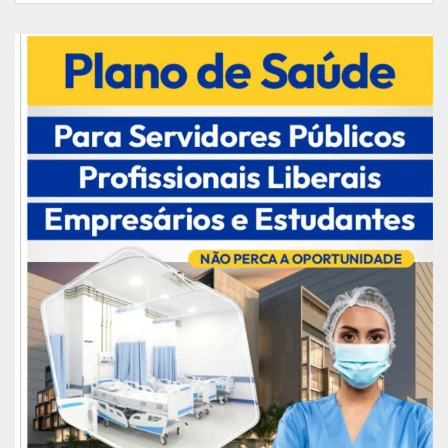
da União (DPU), Assembleia Legislativa do Amapá
(ALAP).
A data para a realização do workshop está
marcada para os dias 27 e 28 de abril e atende as
Recomendações do Conselho Nacional do
Ministério Público (CNMP) e simboliza a adesão
ao protocolo do Conselho Nacional de Justiça
(CNJ), de julgamento e perspectiva de gêneros. A
Comissão de Mulheres do Ministério Público
estadual é formada pelas promotoras de Justiça
Fábia Nilci Santana, Fábia Regina Rocha, Neuza
Rodrigues Barbosa e Christie Damasceno Girão, e
tem como suplentes, as promotoras Gisa Veiga e
Samile Alcolumbre. A dinâmica, temas e painéis
estão em planejamento e em construção
conjunta com representantes de órgãos do