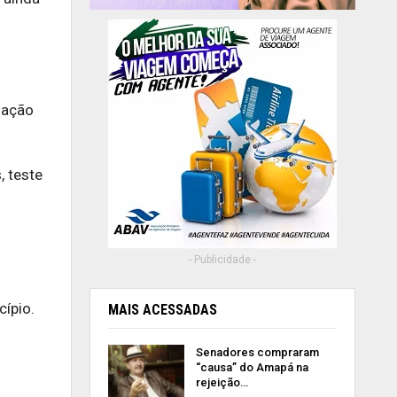
uação
, teste
- Publicidade -
ípio.
MAIS ACESSADAS
Senadores compraram
“causa” do Amapá na
rejeição…