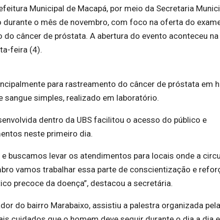
eitura Municipal de Macapá, por meio da Secretaria Munici
o durante o mês de novembro, com foco na oferta do exam
o do câncer de próstata. A abertura do evento aconteceu na
a-feira (4).
principalmente para rastreamento do câncer de próstata em
 sangue simples, realizado em laboratório.
senvolvida dentro da UBS facilitou o acesso do público e
ntos neste primeiro dia.
e buscamos levar os atendimentos para locais onde a circ
ro vamos trabalhar essa parte de conscientização e refor
ico precoce da doença”, destacou a secretária.
or do bairro Marabaixo, assistiu a palestra organizada pel
pais cuidados que o homem deve seguir durante o dia a dia e