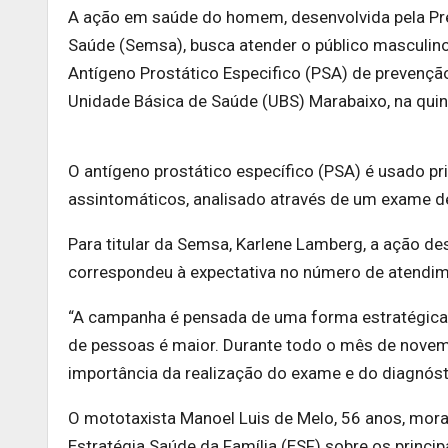
A ação em saúde do homem, desenvolvida pela Pref
Saúde (Semsa), busca atender o público masculin
Antígeno Prostático Especifico (PSA) de prevençã
Unidade Básica de Saúde (UBS) Marabaixo, na quint
O antígeno prostático específico (PSA) é usado 
assintomáticos, analisado através de um exame de
Para titular da Semsa, Karlene Lamberg, a ação de
correspondeu à expectativa no número de atendime
“A campanha é pensada de uma forma estratégica 
de pessoas é maior. Durante todo o mês de novemb
importância da realização do exame e do diagnóst
O mototaxista Manoel Luis de Melo, 56 anos, morad
Estratégia Saúde da Família (ESF) sobre os princi