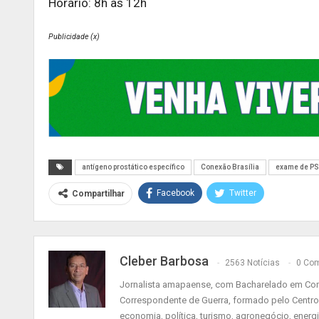
Horário: 8h às 12h
Publicidade (x)
antígeno prostático específico
Conexão Brasília
exame de P
Facebook
Twitter
Compartilhar
Cleber Barbosa
2563 Notícias
0 Com
Jornalista amapaense, com Bacharelado em Comu
Correspondente de Guerra, formado pelo Centro
economia, política, turismo, agronegócio, energ