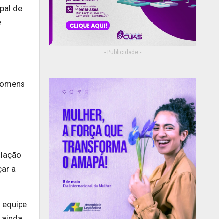
pal de
e
- Publicidade -
 homens
ulação
çar a
a equipe
 ainda