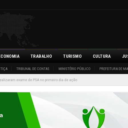
ECONOMIA
TRABALHO
TURISMO
CULTURA
JU
STIÇA
TRIBUNAL DE CONTAS
MINISTÉRIO PÚBLICO
PREFEITURA DE M
realizaram exame de PSA no primeiro dia de ação