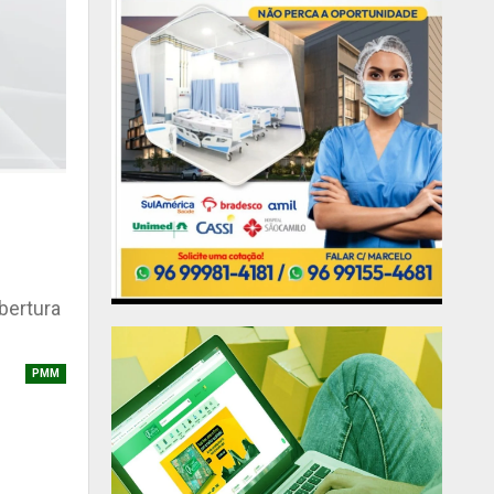
bertura
PMM