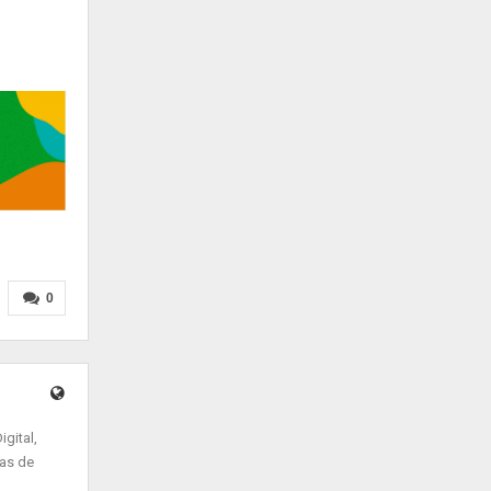
0
gital,
ias de