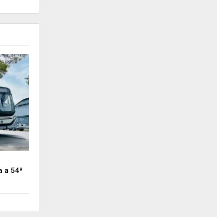
a a 54ª