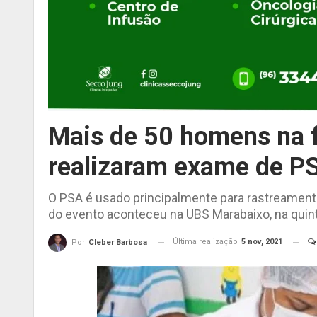
Mais de 50 homens na f
realizaram exame de PS
O PSA é usado principalmente para rastreament
do evento aconteceu na UBS Marabaixo, na quinta
Última realização
5 nov, 2021
Por
Cleber Barbosa