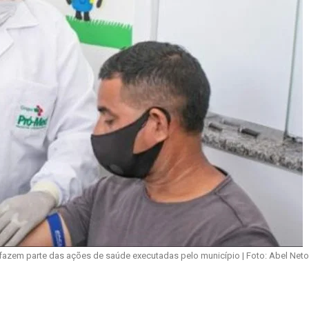
zem parte das ações de saúde executadas pelo município | Foto: Abel Neto