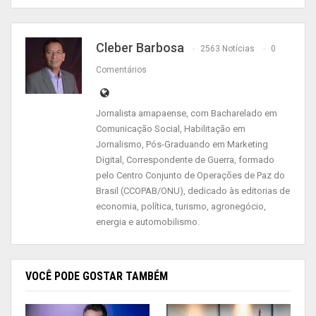
Estrada de Ferro do Amapá, tiveram a concessão
da ferrovia a MMX, a Anglo American e a Zamin
Cleber Barbosa
Ferrous. Depois, a concessão da ferrovia
2563 Notícias
0
amapaense foi retomada pelo Estado, ficando
Comentários
sob a tutela da Secretaria de Estado dos
Transportes (SETRAP). Recentemente, foi
Jornalista amapaense, com Bacharelado em
anunciado pelo Governo do Amapá um contrato
Comunicação Social, Habilitação em
Jornalismo, Pós-Graduando em Marketing
para arrendamento da estrada de ferro, por um
Digital, Correspondente de Guerra, formado
pool de empresas do setor mineral, as
pelo Centro Conjunto de Operações de Paz do
companhias Cadence Minerals PLC, IndoSino PTE
Brasil (CCOPAB/ONU), dedicado às editorias de
Ltda e DEV Mineração, num plano de recuperação
economia, política, turismo, agronegócio,
energia e automobilismo.
de US$ 200 milhões (cerca de R$ 900 milhões).
Situação atual
VOCÊ PODE GOSTAR TAMBÉM