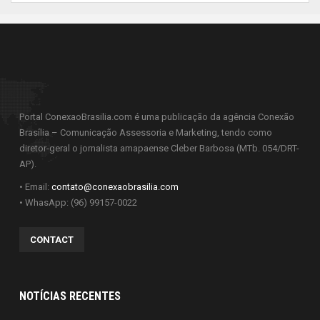
Portal ConexaoBrasilia.com é uma publicação da agência Conexão
Brasília – Comunicação Assessoria e Marketing, tendo como
diretor-geral o jornalista amapaense Cleber Barbosa (MTb. 054/DRT-
AP).
• Email:
contato@conexaobrasilia.com
• WhasApp: (96) 99157-0022
CONTACT
NOTÍCIAS RECENTES