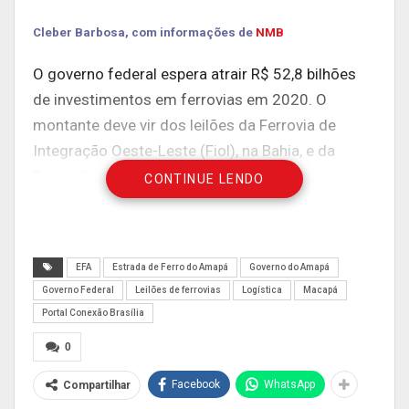
Cleber Barbosa, com informações de
NMB
O governo federal espera atrair R$ 52,8 bilhões
de investimentos em ferrovias em 2020. O
montante deve vir dos leilões da Ferrovia de
Integração Oeste-Leste (Fiol), na Bahia, e da
Ferrogão, no Mato Grosso; e da renovação
CONTINUE LENDO
antecipada de outras quatro concessões de
estradas de ferro. A histórica Estrada de Ferro do
Amapá (EFA), que escoou a produção de
EFA
Estrada de Ferro do Amapá
Governo do Amapá
manganês por quase 50 anos durante a Guerra-
Governo Federal
Leilões de ferrovias
Logística
Macapá
Fria, saiu na frente, numa tentativa local de salvar
Portal Conexão Brasília
a via, que atualmente encontra-se em situação
0
deplorável.
Facebook
WhatsApp
Compartilhar
Depois da mineradora Icomi S.A., que construiu a