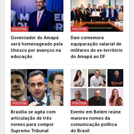
POLÍTICA
POLÍTICA
Governador do Amapá
Davi comemora
será homenageado pela
equiparação salarial de
Unesco por avanços na
militares do ex-território
educação
do Amapá ao DF
A última empresa que operou os trens foi a Zamin Ferrous, que
perdeu a concessão por não cumprir manutenção e revitalização
POLÍTICA
POLÍTICA
Brasília se agita com
Evento em Belém reúne
articulação de três
maiores nomes da
nomes para compor
comunicação política
Supremo Tribunal
do Brasil