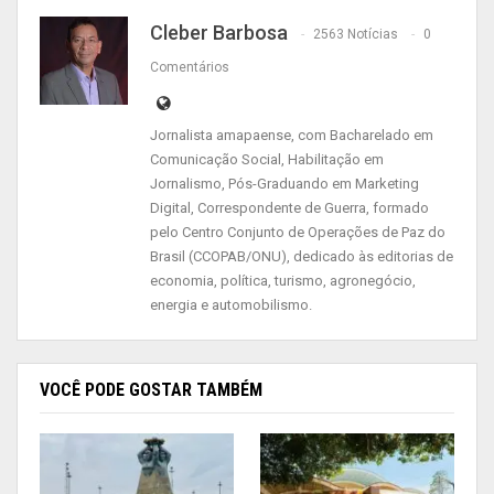
diretora-presidente, Maria Carolina Monteiro de
Almeida.
Cleber Barbosa
2563 Notícias
0
Comentários
O museu nasceu com a missão de preservar, dar
publicidade e fomentar o desenvolvimento de
Jornalista amapaense, com Bacharelado em
expressões artístico-culturais afro-brasileiros
Comunicação Social, Habilitação em
presentes no município de Macapá.
Jornalismo, Pós-Graduando em Marketing
Digital, Correspondente de Guerra, formado
pelo Centro Conjunto de Operações de Paz do
Brasil (CCOPAB/ONU), dedicado às editorias de
Ações do Museu:
economia, política, turismo, agronegócio,
•Exposição educacional no departamento do
energia e automobilismo.
museu
•Exposição itinerante sobre a cultura negra
VOCÊ PODE GOSTAR TAMBÉM
•Exposição dos acervos bibliográficos e
elementos da cultura afroamapaense
•Participação de encontros e seminários