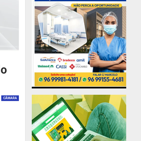
do
CÂMARA