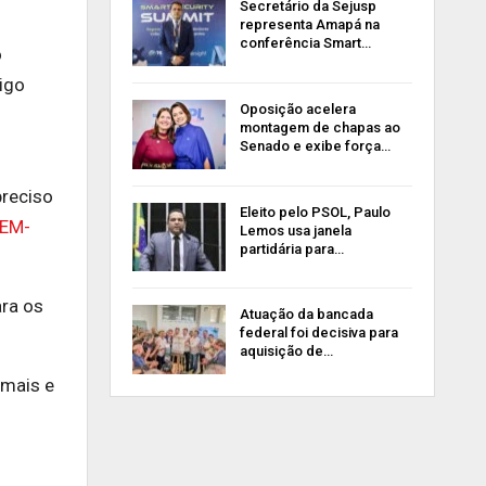
Secretário da Sejusp
representa Amapá na
conferência Smart…
o
igo
Oposição acelera
montagem de chapas ao
Senado e exibe força…
preciso
Eleito pelo PSOL, Paulo
DEM-
Lemos usa janela
partidária para…
ara os
Atuação da bancada
federal foi decisiva para
aquisição de…
emais e