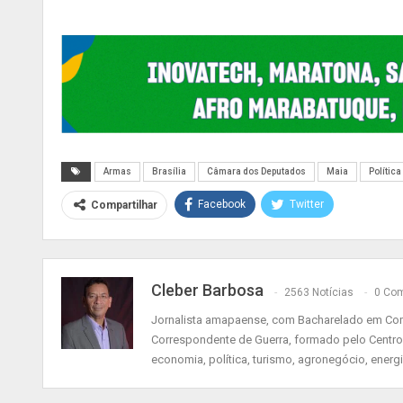
Armas
Brasília
Câmara dos Deputados
Maia
Política
Facebook
Twitter
Compartilhar
Cleber Barbosa
2563 Notícias
0 Com
Jornalista amapaense, com Bacharelado em Comu
Correspondente de Guerra, formado pelo Centro
economia, política, turismo, agronegócio, energ