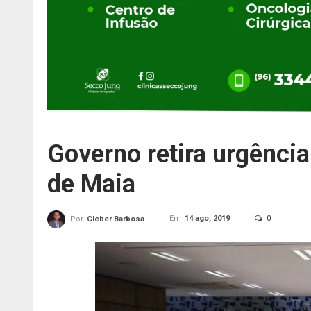
Governo retira urgência
de Maia
Em
14 ago, 2019
0
Por
Cleber Barbosa