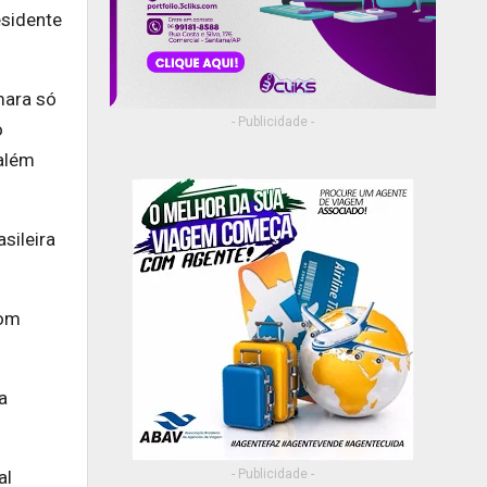
esidente
mara só
- Publicidade -
o
 além
sileira
com
a
al
- Publicidade -