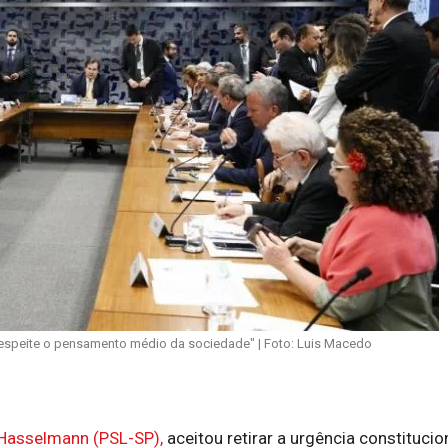
 respeite o pensamento médio da sociedade" | Foto: Luis Macedo
Hasselmann (PSL-SP),
aceitou retirar a
urgência constitucio