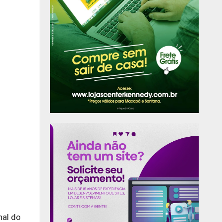
nal
do