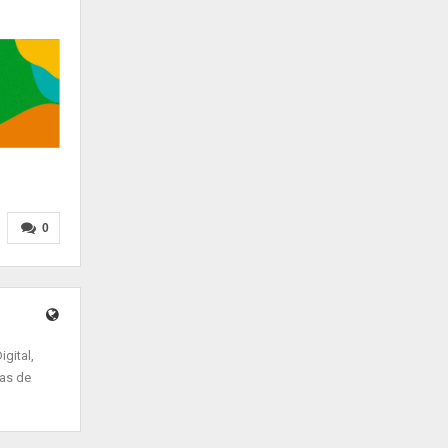
0
gital,
ias de