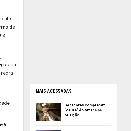
 junho
arma de
s a
,
deputado
 regra
MAIS ACESSADAS
idade
Senadores compraram
“causa” do Amapá na
rejeição…
ava