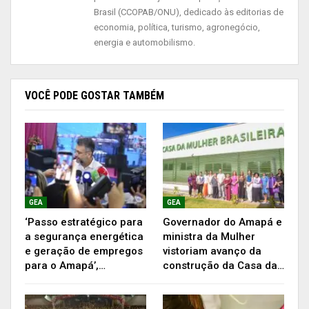
doses.
Brasil (CCOPAB/ONU), dedicado às editorias de
economia, política, turismo, agronegócio,
No Amapá, a população vacinável é de 569.316
energia e automobilismo.
pessoas. Deste total, até o momento, 84,97%
receberam a primeira dose da vacina; e 47,59%
foram imunizadas com a 2ª dose, 3ª dose e dose
VOCÊ PODE GOSTAR TAMBÉM
única.
Publicidade (x)
GEA
GEA
‘Passo estratégico para
Governador do Amapá e
a segurança energética
ministra da Mulher
e geração de empregos
vistoriam avanço da
para o Amapá’,…
construção da Casa da…