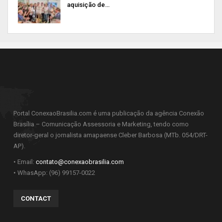
aquisição de…
Portal ConexaoBrasilia.com é uma publicação da agência Conexão
Brasília – Comunicação Assessoria e Marketing, tendo como
diretor-geral o jornalista amapaense Cleber Barbosa (MTb. 054/DRT-
AP).
• Email:
contato@conexaobrasilia.com
• WhasApp: (96) 99157-0022
CONTACT