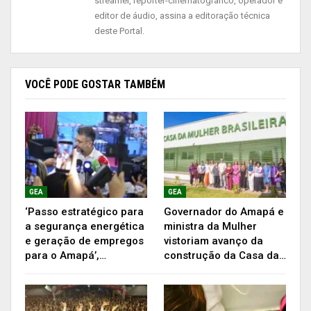
streamer, repórter-cinematográfico, operador e
Programa de Produção Integrada de Alimentos
editor de áudio, assina a editoração técnica
(PPI).
deste Portal.
É a partir da troca de boas práticas de gestão que
o Governo do Amapá busca estimular o
VOCÊ PODE GOSTAR TAMBÉM
desenvolvimento integrado das instituições
públicas estaduais.
De acordo com o gestor da Secretaria de Estado
da Ciência e Tecnologia (Setec), Edivan Barros, o
reforço das culturas do planejamento, da
GEA
GEA
eficiência e da inovação na administração pública
‘Passo estratégico para
Governador do Amapá e
são fundamentais para promover o
a segurança energética
ministra da Mulher
e geração de empregos
vistoriam avanço da
desenvolvimento socioeconômico do estado.
para o Amapá’,…
construção da Casa da…
“A integração dos órgãos é fundamental para a
execução das políticas, com o propósito de