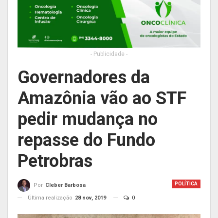
- Publicidade -
Governadores da
Amazônia vão ao STF
pedir mudança no
repasse do Fundo
Petrobras
POLÍTICA
Por
Cleber Barbosa
Última realização
28 nov, 2019
0