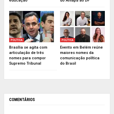
educação
do Amapá ao DF
medidas preventivas, e também em sistemas de
controle e monitoramento dos ilícitos que
acontecem em nossos estados”, pontou Waldez.
“Agora vamos aguardar a manifestação do
ministro”, concluiu.
POLÍTICA
POLÍTICA
O recurso do Fundo Petrobras foi recuperado na
Brasília se agita com
Evento em Belém reúne
articulação de três
maiores nomes da
Operação Lava Jato.
nomes para compor
comunicação política
Supremo Tribunal
do Brasil
COMENTÁRIOS