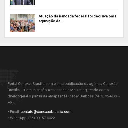
Atuação da bancada federal foi decisiva para
aquisição de…
Portal ConexaoBrasilia.com é uma publicação da agência Conexão
Brasília – Comunicação Assessoria e Marketing, tendo como
diretor-geral o jornalista amapaense Cleber Barbosa (MTb. 054/DRT-
AP).
• Email:
contato@conexaobrasilia.com
• WhasApp: (96) 99157-0022