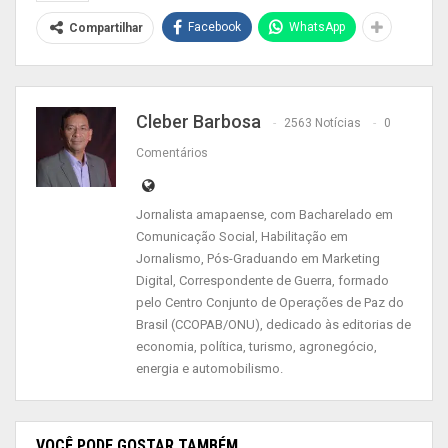
Facebook
WhatsApp
Compartilhar
A previsão de resultado é de no mínimo sete dias
e, enquanto isso, conforme protocolo, como a
paciente não apresenta sintomas graves, foi
aplicado o isolamento domiciliar.
Cleber Barbosa
2563 Notícias
0
Comentários
Jornalista amapaense, com Bacharelado em
Comunicação Social, Habilitação em
Jornalismo, Pós-Graduando em Marketing
Digital, Correspondente de Guerra, formado
pelo Centro Conjunto de Operações de Paz do
Brasil (CCOPAB/ONU), dedicado às editorias de
economia, política, turismo, agronegócio,
energia e automobilismo.
VOCÊ PODE GOSTAR TAMBÉM