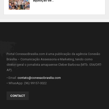
aquisição de…
Portal ConexaoBrasilia.com é uma publicação da agência Conexão
Brasília – Comunicação Assessoria e Marketing, tendo como
diretor-geral o jornalista amapaense Cleber Barbosa (MTb. 054/DRT-
AP).
• Email:
contato@conexaobrasilia.com
• WhasApp: (96) 99157-0022
CONTACT