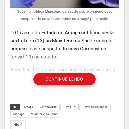
Governo notifica Ministério da Saúde sobre primeiro caso
suspeito do novo Coronavírus no Amapá | Ilustração
O Governo do Estado do Amapá notificou nesta
sexta-feira (13) ao Ministério da Saúde sobre o
primeiro caso suspeito do novo Coronavírus
(covid-19) no estado.
A mulher, de 27 anos, com histórico de viagem à
Tailândia, teve seu primeiro atendimento na
CONTINUE LENDO
unidade básica de saúde Lélio Silva, em Macapá,
que realizou a coleta de exame da paciente e
encaminhou ao Laboratório Central de Saúde
Amapá
Coronavírus
Covid-19
Governo do Amapá
Pública do Amapá (Lacen) para o envio de
Macapá
Ministério da Saúde
amostra ao Instituto Evandro Chagas, em Belém
0
(PA).