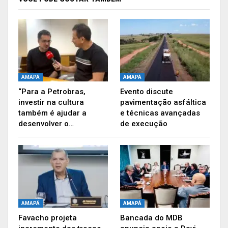
AMAPÁ
AMAPÁ
“Para a Petrobras,
Evento discute
investir na cultura
pavimentação asfáltica
também é ajudar a
e técnicas avançadas
desenvolver o…
de execução
AMAPÁ
AMAPÁ
Favacho projeta
Bancada do MDB