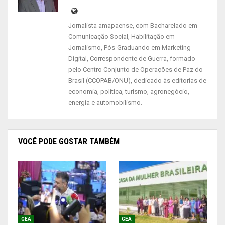
Jornalista amapaense, com Bacharelado em
“Somos antigos moradores daqui e nós
Comunicação Social, Habilitação em
encontramos muitas dificuldades em alguns
Jornalismo, Pós-Graduando em Marketing
Digital, Correspondente de Guerra, formado
governos na questão das nossas ruas, tanto que
pelo Centro Conjunto de Operações de Paz do
hoje é a gente mesmo que cuida dela fazendo
Brasil (CCOPAB/ONU), dedicado às editorias de
mutirão. Mas, agora, tem esse compromisso com
economia, política, turismo, agronegócio,
a mobilidade de Santana e isso é gratificante para
energia e automobilismo.
nós, moradores”, comemorou Marlúcio.
VOCÊ PODE GOSTAR TAMBÉM
GEA
GEA