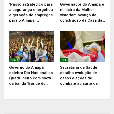
‘Passo estratégico para
Governador do Amapá e
a segurança energética
ministra da Mulher
e geração de empregos
vistoriam avanço da
para o Amapá’,…
construção da Casa da…
A próxima via a receber o serviço – Travessa
Manoel Pereira da Rocha – também está
localizada na região. Para a aposentada Glória
Maria Dias, 52 anos, ficará mais fácil transitar
pelo bairro.
GEA
GEA
“Era muito feia essa rua aqui e com um tempo
Governo do Amapá
Secretaria de Saúde
celebra Dia Nacional do
detalha evolução de
passou um asfalto, mas acabou e a gente estava
Quadrilheiro com show
casos e ações de
nessa situação com os buracos. Agora está vindo
da banda ‘Bonde do…
combate ao surto de…
outro asfalto, graças a Deus, e espero que acabe
esses problemas”, comentou.
O bairro Nova Brasília é um dos mais
beneficiados pelo Plano de Mobilidade Urbana no