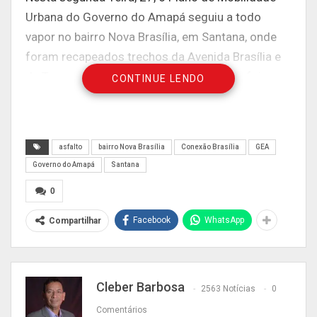
Urbana do Governo do Amapá seguiu a todo
vapor no bairro Nova Brasília, em Santana, onde
foram recapeados trechos da Avenida Brasília e
da Travessa Nelciana Vasques. O serviço foi
CONTINUE LENDO
acompanhado de perto por moradores dessas
vias, como o agente de saúde Marlúcio Viana, 50
anos.
asfalto
bairro Nova Brasília
Conexão Brasília
GEA
Governo do Amapá
Santana
0
Facebook
WhatsApp
Compartilhar
Cleber Barbosa
2563 Notícias
0
Comentários