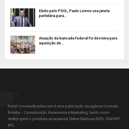
Eleito pelo PSOL, Paulo Lemos usa janela
partidária para…
Atuação da bancada federal foi decisiva para
aquisição de…
Portal ConexaoBrasilia.com é uma publicação da agência Conexão
Brasília – Comunicação Assessoria e Marketing, tendo como
diretor-geral o jornalista amapaense Cleber Barbosa (MTb. 054/DRT-
AP).