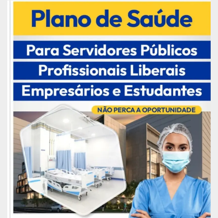
Rua 13 com 750,60m de extensão;
Rua 14 com 645, 45m de extensão.
Foto: Nágila Rocha/PMM
Solenidade contou com a presença do senador
Lucas Barreto, vereadores, secretários
municipais, colaboradores e moradores da
região.
Publicidade (x)