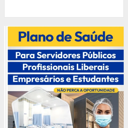
De acordo com dados da Superintendência da
Pesca do Amapá, existem mais de 16 mil
registros ativos e três mil em análise, de
pescadores artesanais, contabilizados no estado.
Somente no arquipélago do Bailique são mais de
três mil cadastros ativados.
Confira a programação do Dia do
Pescador no Amapá:
Sábado, 29
Local: sede dos Pescadores
9h – Celebração da Santa Missa
10h – Café da manhã
11h – Ação Social: Atividades e serviços