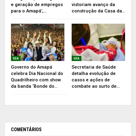
e geração de empregos
vistoriam avanço da
para o Amapá’,…
construção da Casa da…
“Celebrar este dia é reconhecer o valor daqueles
GEA
GEA
que se dedicam a levar alimento à mesa dos
Governo do Amapá
Secretaria de Saúde
amapaenses. Nossos pescadores são
celebra Dia Nacional do
detalha evolução de
fundamentais para a economia do estado e
Quadrilheiro com show
casos e ações de
merecem todo o respeito e admiração. Por isso, a
da banda ‘Bonde do…
combate ao surto de…
federação junto com diversas colônias, se uniram
para realizar, com apoio do Governo do Estado,
essa programação voltada aos pescadores e
seus familiares”, disse o presidente da Fepap,
Leidinaldo Gama.
COMENTÁRIOS