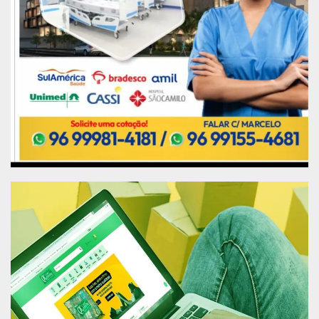
voltados para a comunidade de pescadores
12h – Almoço comunitário com pratos
típicos da culinária local
14h – Bingo, leilão, shows artísticos e
apresentação de quadrilhas juninas
22h – Baile do Pescador
Publicidade (x)