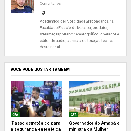
Comentários
confraternização para esse segmento
extremamente importante para o Amapá. Vamos
Acadêmico de Publicidade&Propaganda na
celebrar juntos e valorizar aqueles que
Faculdade Estácio de Macapá, produtor,
contribuem, diariamente, para a nossa economia
streamer, repórter-cinematográfico, operador e
e nossa cultura”, destacou o secretário de Pesca,
editor de áudio, assina a editoração técnica
deste Portal.
Paulo Nogueira.
A Federação dos Pescadores trabalha junto com
VOCÊ PODE GOSTAR TAMBÉM
algumas colônias, nos demais municípios, e a
expectativa é que em cada localidade ocorra uma
programação para homenagear os trabalhadores.
GEA
GEA
‘Passo estratégico para
Governador do Amapá e
a segurança energética
ministra da Mulher