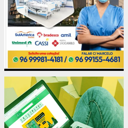
protegidas e amparadas”, declarou a promotora
Andrea Guedes.
É importante que a mulher entenda que ela não
está só, que existe uma rede de atendimento
preparada para atendê-la. O webinário está
acessível pelo canal da Assembleia Legislativa, no
YouTube.
Autoridades presentes