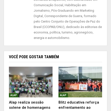
certeza que com as novas leis, novas medidas
Comunicação Social, Habilitação em
serão tomadas. Não tenho dúvida de que
Jornalismo, Pós-Graduando em Marketing
Digital, Correspondente de Guerra, formado
teremos um futuro melhor, a mulher vai ser trata
pelo Centro Conjunto de Operações de Paz do
com respeito, e nós queremos combater a
Brasil (CCOPAB/ONU), dedicado às editorias de
violência”, declarou a deputada Edna Auzier (PSD).
economia, política, turismo, agronegócio,
energia e automobilismo.
O evento conseguiu reunir mulheres de diversos
lugares do país, representantes de Poderes e
Instituições, que estão ombreadas em combater
VOCÊ PODE GOSTAR TAMBÉM
a violência doméstica.
“Parabenizo o parlamento estadual por esse
momento tão importante de enfrentamento a
violência contra mulher, pela iniciativa em realizar
um webnário que educa as pessoas para
ALAP
ALAP
Alap realiza sessão
Blitz educativa reforça
enfrentar a violência doméstica. É um parlamento
solene de homenagens
enfrentamento ao
que merece louvor, nós sabemos que as