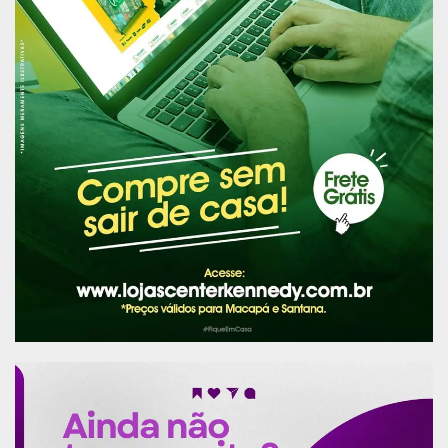
Estiveram presentes no evento a deputada Edna
Auzier – Procuradora Titular da Procuradoria da
Mulher da ALEAP; deputada Cristina Almeida
(PSB) – Procuradora Adjunta e Coordenadora da
Frente Parlamentar; deputada Aldilene Souza
(PPL) – membro da Frente Parlamentar; deputada
federal Aline Gurgel ? Procuradora Adjunta da
Procuradoria da Mulher da Câmara Federal; juíza
Elayne Cantuária – vice-presidente da Associação
dos Magistrados do Brasil (AMB); juíza Renata Gil
– presidente da AMB; Promotora Andrea Guedes
– Promotoria de Defesa da Mulher; Natalie Alves
? advogada e membro da comissão de relações
institucionais e governamentais da OAB/DF;
delegada Sandra Dantas; Ana Tereza ?
representante do movimento ?Justiça por elas”.