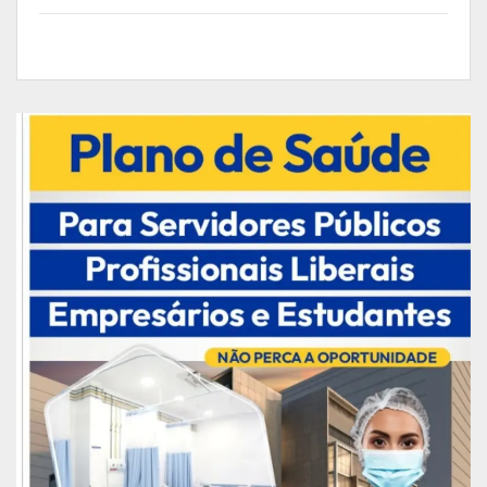
eventos relacionados à segurança pública que a
Rede monitora.
“Precisamos de ações contundentes, porque hoje
o agressor se sente muito protegido, tá muito
confortável, as agressões tem aumentado e os
registros de ocorrência nas delegacias também.
É necessário que se tenha uma ação conjunta
dos poderes judiciários, executivos, legislativos,
nas esferas municipais, estaduais e federais, para
que os agressores se sintam temerosos em
praticar tais ações, já que eles não têm respeitam
as leis. Neste sentido é que eu, como promotora,
vou me empenhar, que esses agressores paguem
pelos crimes violentos que praticam contra as
mulheres. As mulheres tem que se sentir