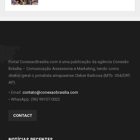
Portal ConexaoBrasilia.com é uma publicação da agência Conexão
Brasília – Comunicação Assessoria e Marketing, tendo como
diretor-geral o jornalista amapaense Cleber Barbosa (MTb. 054/DRT-
AP).
• Email:
contato@conexaobrasilia.com
• WhasApp: (96) 99157-0022
CONTACT
NOTÍCIAS RECENTES