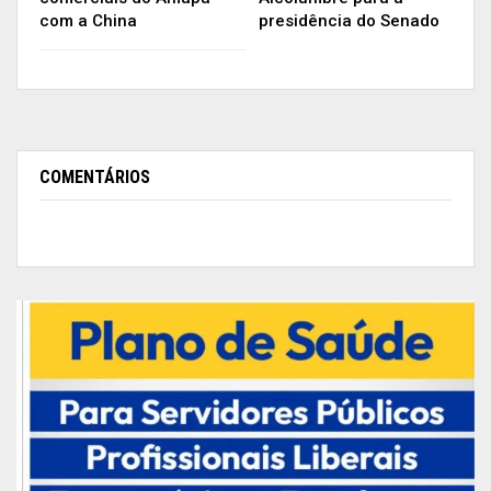
meu firme compromisso de, todos os dias, me
com a China
presidência do Senado
mover no sentido de fazer a coisa certa.
Vida que segue. Responsabilidade a cumprir.
Saúde e empregos são o mais importante neste
momento”.
COMENTÁRIOS
Davi Alcolumbre
Senador do Amapá e Presidente do Congresso
Nacional