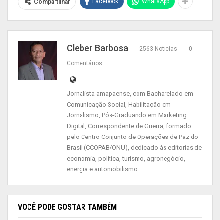
segue: “Como os judeus pensam? Os judeus são
Facebook
WhatsApp
Compartilhar
avarentos. Todos, segundo mito, são pães-duros,
na gíria popular. Assim, o sentido que se quer dar
é de que judeus são perversos e pensam
Cleber Barbosa
2563 Notícias
0
somente no seu bem-estar.”
Comentários
Após intervenção da Conib, o Facebook removeu
a publicação por ferir os princípios da plataforma.
Jornalista amapaense, com Bacharelado em
A Conib expressa sua solidariedade ao Presidente
Comunicação Social, Habilitação em
do Senado. E vê com preocupação mais este
Jornalismo, Pós-Graduando em Marketing
ataque que busca atingir pessoas apenas pelo
Digital, Correspondente de Guerra, formado
pelo Centro Conjunto de Operações de Paz do
fato de serem judeus ou judias. “Não
Brasil (CCOPAB/ONU), dedicado às editorias de
aceitaremos a normalização do antissemitismo
economia, política, turismo, agronegócio,
em nosso país”, afirmou o presidente da CONIB,
energia e automobilismo.
Fernando Lottenberg.
Segue a íntegra da manifestação
VOCÊ PODE GOSTAR TAMBÉM
da Alcolumbre