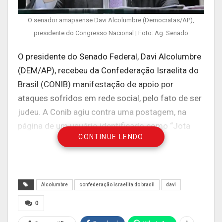
O senador amapaense Davi Alcolumbre (Democratas/AP),
presidente do Congresso Nacional | Foto: Ag. Senado
O presidente do Senado Federal, Davi Alcolumbre
(DEM/AP), recebeu da Confederação Israelita do
Brasil (CONIB) manifestação de apoio por
ataques sofridos em rede social, pelo fato de ser
judeu. A Conib agiu contra uma postagem, na
página de um usuário identificado como “Jota
CONTINUE LENDO
Júnior”, em razão de um ataque antissemita ao
presidente do Senado, Davi Alcolumbre.
O texto publicado diz: “Tomara que Deus continue
iluminando o nosso Presidente Jair Messias
Alcolumbre
confederação israelita do brasil
davi
Bolsonaro porque ele tem em seu desfavor um
0
Judeu que está a frente do Senado Federal”. E