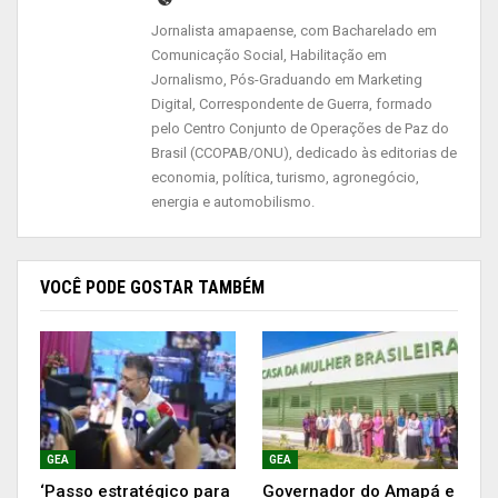
de trabalhadores e famílias em situação de
Jornalista amapaense, com Bacharelado em
vulnerabilidade, por isso continuamos com o
Comunicação Social, Habilitação em
cronograma de entregas e ainda vamos continuar
Jornalismo, Pós-Graduando em Marketing
Digital, Correspondente de Guerra, formado
até as comunidades mais distantes”, ressaltou.
pelo Centro Conjunto de Operações de Paz do
Brasil (CCOPAB/ONU), dedicado às editorias de
A Vila do Maruanum é formada por pouco mais
economia, política, turismo, agronegócio,
de 100 famílias, sendo a produção de farinha a
energia e automobilismo.
principal fonte de renda na agricultura familiar.
Raimundo Pereira dos Santos, 44 anos,
VOCÊ PODE GOSTAR TAMBÉM
representante da Associação dos Moradores
Produtores Rurais Remanescentes do Quilombo
Carmo do Maruanum, afirma que a cesta vem em
boa hora.
GEA
GEA
‘Passo estratégico para
Governador do Amapá e