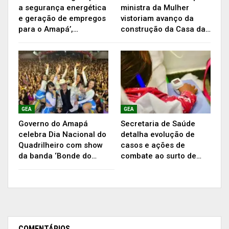
“Temos famílias que não são empregadas e que
a segurança energética
ministra da Mulher
no momento estão sem nenhuma fonte de renda.
e geração de empregos
vistoriam avanço da
para o Amapá’,…
construção da Casa da…
Essa cesta, desse tamanho, custa caro e com
certeza será bem-vinda”, agradeceu.
Com arroz, feijão, óleo, leite em pó, macarrão,
açúcar, café, farinha, entre outros produtos, a
cesta garante alimentação para uma família de
GEA
GEA
quatro pessoas por até 45 dias.
Governo do Amapá
Secretaria de Saúde
celebra Dia Nacional do
detalha evolução de
Para Jedonias da Silva, 48 anos, que reside há
Quadrilheiro com show
casos e ações de
seis anos na comunidade como pastor da Igreja
da banda ‘Bonde do…
combate ao surto de…
Assembleia de Deus, a atenção do Governo é
importante no atual momento.
“Muitas pessoas carentes em nossa comunidade
COMENTÁRIOS