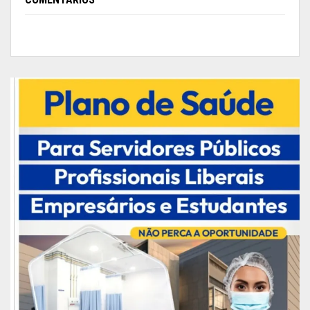
estão passando por dificuldades e ficamos
agradecidos pela atenção dada pelo Governo, que
está trazendo esse benefício”, disse.
O Programa Comida em Casa já entregou 41.735
cestas para os setores da alimentação, turismo,
eventos, artesãos, trabalhadores domésticos,
profissionais da beleza, transportes e
trabalhadores informais como batedores de açaí
e catraieiros.
Cada entidade responsável assinou um termo de
compromisso de recebimento e preencheu a
cautela de entrega das cestas para as famílias
beneficiadas, além da prestação de contas junto
à Sims e órgãos de controle.