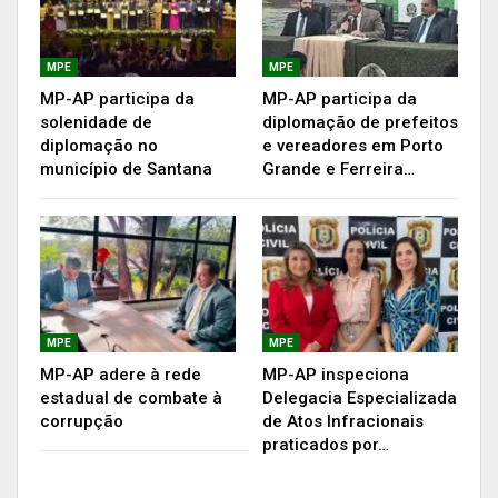
completados em 2020. O evento não foi
celebrado no ano passado em razão da pandemia
MPE
MPE
do novo coronavírus. A cerimônia foi realizada
MP-AP participa da
MP-AP participa da
com a observância de medidas preventivas à
solenidade de
diplomação de prefeitos
covid-19, como restrição de acesso apenas a
diplomação no
e vereadores em Porto
município de Santana
Grande e Ferreira…
homenageados e convidados e uso obrigatório
de máscara.
MPE
MPE
MP-AP adere à rede
MP-AP inspeciona
estadual de combate à
Delegacia Especializada
corrupção
de Atos Infracionais
praticados por…