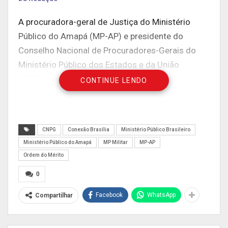
A procuradora-geral de Justiça do Ministério
Público do Amapá (MP-AP) e presidente do
Conselho Nacional de Procuradores-Gerais do
Ministério Público dos Estados e da União
(CNPG), Ivana Lúcia Franco Cei, foi uma das
CONTINUE LENDO
agraciadas, na noite da última quarta-feira (24),
em Brasília, com a Ordem do Mérito Ministério
Público Militar, na categoria Grã Cruz, entregue
CNPG
Conexão Brasília
Ministério Público Brasileiro
pelo procurador-geral de Justiça Militar, Antônio
Ministério Público do Amapá
MP Militar
MP-AP
Pereira Duarte. A honraria é um reconhecimento
Ordem do Mérito
às personalidades que prestaram relevantes
0
serviços à sociedade brasileira.
Facebook
WhatsApp
Compartilhar