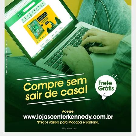
Em seu discurso, o procurador-geral e chanceler
da Ordem do Mérito MPM, Antônio Pereira Duarte,
agradeceu aos condecorados e falou que ainda
há muito para se fazer, diante dos inumeráveis
desafios que se mostram à frente e que a
democracia reclama que todos seus atores
sejam ouvidos e participem dos processos
decisórios.