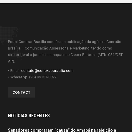
O promotor de Justiça Marcelo Guimarães de
Moraes, que atualmente atua no Conselho
Nacional do Ministério Público (CNMP), também
Portal ConexaoBrasilia.com é uma publicação da agência Conexão
Brasília – Comunicação Assessoria e Marketing, tendo como
participou do evento.
diretor-geral o jornalista amapaense Cleber Barbosa (MTb. 054/DRT-
AP).
A Ordem do Mérito Ministério Público Militar é
• Email:
contato@conexaobrasilia.com
concedida nos graus Grã-Cruz, Grande Oficial,
• WhasApp: (96) 99157-0022
Alta Distinção, Distinção e Bons Serviços,
podendo ser também condecoradas, com as
CONTACT
Insígnias da Ordem, organizações nacionais ou
estrangeiras.
NOTÍCIAS RECENTES
Lista dos agraciados
Senadores compraram “causa” do Amapá na rejeição a