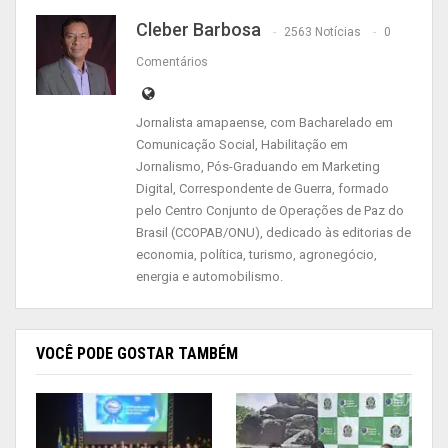
Cleber Barbosa
2563 Notícias
0
Comentários
Jornalista amapaense, com Bacharelado em
Comunicação Social, Habilitação em
Jornalismo, Pós-Graduando em Marketing
Digital, Correspondente de Guerra, formado
pelo Centro Conjunto de Operações de Paz do
Brasil (CCOPAB/ONU), dedicado às editorias de
economia, política, turismo, agronegócio,
energia e automobilismo.
A solenidade de entrega das comendas foi
VOCÊ PODE GOSTAR TAMBÉM
realizada no Auditório da Procuradoria-Geral de
Justiça Militar, em edição especial, comemorativa
ao centenário do Ministério Público Militar (MPM),