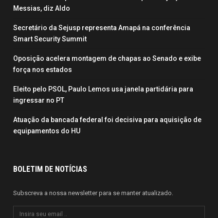
https://www.mpm.mp.br/portal/wp-
Messias, diz Aldo
content/uploads/2021/11/livro-convite-
digital.pdf
Secretário da Sejusp representa Amapá na conferência
Smart Security Summit
Galeria de fotos
Oposição acelera montagem de chapas ao Senado e exibe
força nos estados
https://www.mpm.mp.br/banco-de-imagens/
Eleito pelo PSOL, Paulo Lemos usa janela partidária para
Publicidade (x)
ingressar no PT
Atuação da bancada federal foi decisiva para aquisição de
equipamentos do HU
BOLETIM DE NOTÍCIAS
Subscreva a nossa newsletter para se manter atualizado.