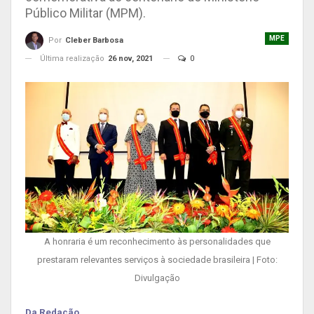
Público Militar (MPM).
MPE
Por
Cleber Barbosa
Última realização
26 nov, 2021
0
A honraria é um reconhecimento às personalidades que
prestaram relevantes serviços à sociedade brasileira | Foto:
Divulgação
Da Redação