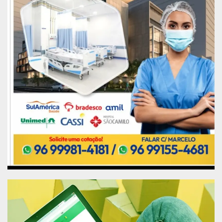
Também foram condecorados com a Insígnia da
Ordem, os estandartes do Conselho Nacional do
Ministério Público – CNMP, da Controladoria-Geral
da União – CGU e da Escola Superior de Guerra –
ESG.