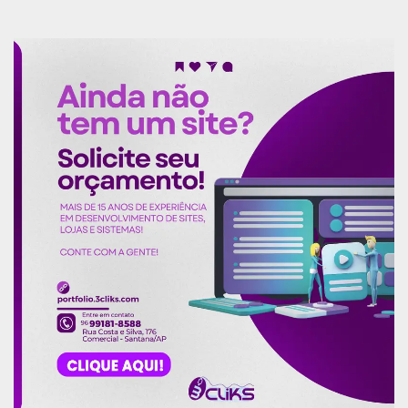
responsabilidade, em prol da realização dos
elevados fins que os governam, envidando
esforços para corresponder aos anseios maiores
da sociedade, destinatária final de todos os
esforços de cada servidor brasileiro.”, concluiu.
A presidente do CNPG agradeceu a honraria e