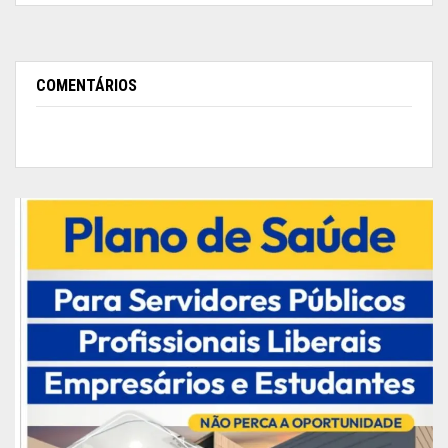
COMENTÁRIOS
Foram homenageadas 122 personalidades pelos
relevantes serviços prestados em prol do
Ministério Público Militar, da sociedade e do país.
Receberam a comenda, entre outros: o presidente
do Superior Tribunal Militar, general de Exército
Luis Carlos Gomes Mattos; o procurador-geral do
Trabalho, José de Lima Ramos Pereira; e o
procurador-geral de justiça do Estado do Rio
Grande do Sul, nos biênios 2017-2019 e 2019-
2021 e ex-presidente do CNPG, Fabiano Dallazen.