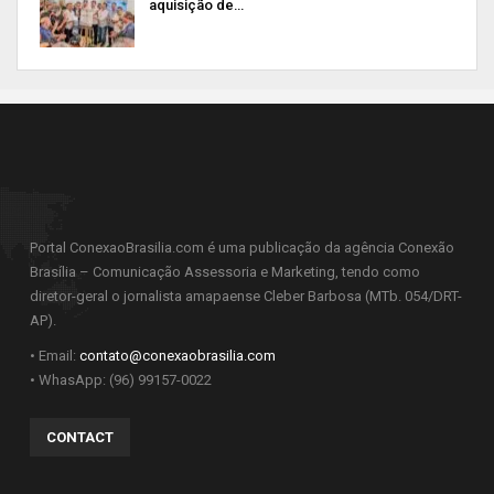
aquisição de…
Portal ConexaoBrasilia.com é uma publicação da agência Conexão
Brasília – Comunicação Assessoria e Marketing, tendo como
diretor-geral o jornalista amapaense Cleber Barbosa (MTb. 054/DRT-
AP).
• Email:
contato@conexaobrasilia.com
• WhasApp: (96) 99157-0022
CONTACT