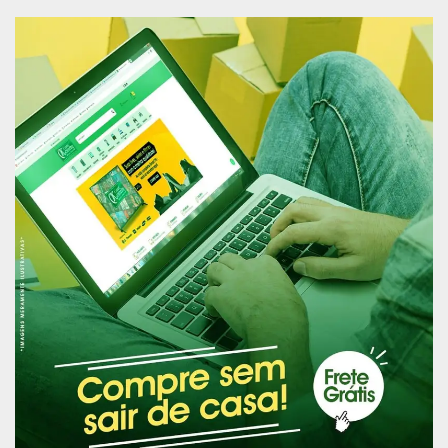
dos trabalhadores cujas atividades sejam
suspensas por causa do risco de contaminação;
e que sejam garantidas condições de trabalho
adequadas de distanciamento social e de
proteção contra a contaminação para os serviços
de mineração que forem considerados
essenciais.
A petição exige ainda testagem e vacinação para
as atividades consideradas essenciais dentro da
mineração, e que sejam divulgados os números
de pessoas infectadas e suspeitas de infecção
em cidades que têm como principal atividade a
mineração, devido ao risco mais elevado de
incidência de contaminações nessas localidades,
entre outras reivindicações.