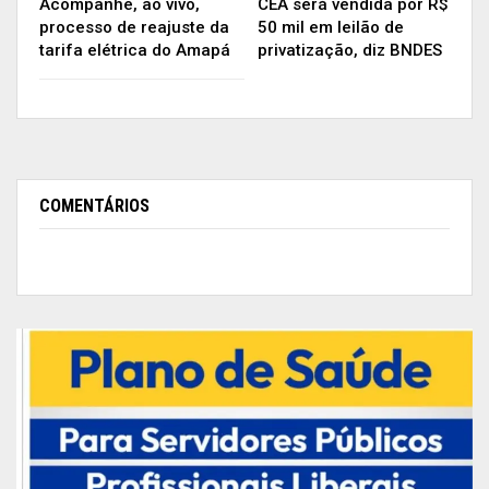
Acompanhe, ao vivo,
CEA será vendida por R$
processo de reajuste da
50 mil em leilão de
tarifa elétrica do Amapá
privatização, diz BNDES
Carajás é a maior mina de minério de ferro a céu aberto do mundo,
operada pela Vale.
COMENTÁRIOS
No município de Parauapebas, no Pará, por
exemplo, onde a Vale opera o Complexo de
Carajás, a maior mina de minério de ferro a céu
aberto do mundo, trabalhadores ocupados no
setor de mineração respondiam por 43,6% dos
42.887 casos confirmados de covid-19 em
março. A Vale afirmou à época que tem
reforçado as severas medidas adotadas desde o
início da pandemia nas localidades onde atua.