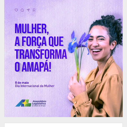
poeira, fuligem, produtos químicos e até
explosivos, então é preciso se considerar
também o componente político de quem nos
observa de fora para dentro, os olhos do mundo
sempre se voltam ao nosso país de uma maneira
que é preciso ter a exata noção do que pode estar
por trás”, completou o representante da indústria.
Publicidade (x)