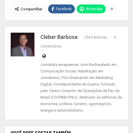
que, se for novamente ignorada, poderá levar a
Facebook
WhatsApp
Compartilhar
Comissão a deferir pela admissibilidade da
denúncia. A Comissão, no entanto, se colocou à
disposição para encontrar uma solução “amigável
sobre o assunto”.
Cleber Barbosa
2563 Notícias
0
Comentários
Na denúncia, os advogados solicitaram medidas
cautelares a serem implementadas
Jornalista amapaense, com Bacharelado em
imediatamente pelo Estado brasileiro para
Comunicação Social, Habilitação em
proteger os trabalhadores.
Jornalismo, Pós-Graduando em Marketing
Digital, Correspondente de Guerra, formado
As entidades envolvidas expressaram
pelo Centro Conjunto de Operações de Paz do
preocupação pela insalubridade do setor e com a
Brasil (CCOPAB/ONU), dedicado às editorias de
economia, política, turismo, agronegócio,
classificação das atividades como essenciais
energia e automobilismo.
pelo governo brasileiro.
Segundo Maximiliano Garcez, um dos advogados