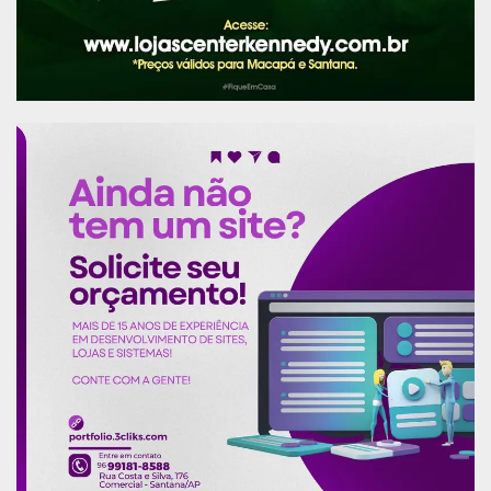
Amapá
O portal
ConexãoBrasilia.com
apurou que no
Amapá a grande indústria da mineração também
segue as operações de extração, transporte e
embarque de minérios, seguindo protocolos
rígidos das autoridades sanitárias, órgãos de