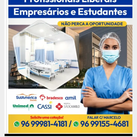
Na petição, assinada por várias entidades
sindicais, a Advocacia Garcez solicita que a
Comissão recomende ao governo brasileiro a
fiscalização do cumprimento de todas as
medidas determinadas pela Organização Mundial
de Saúde (OMS) pelas empresas, e que seja
aplicada multa pecuniária de caráter punitivo em
caso de descumprimento dessas medidas.
Também é solicitada a criação de um órgão
técnico para auxiliar na identificação de
necessidades urgentes que exijam a
continuidade de atividades de mineração,
revogando a mineração como atividade
essencial; a manutenção de empregos e salários