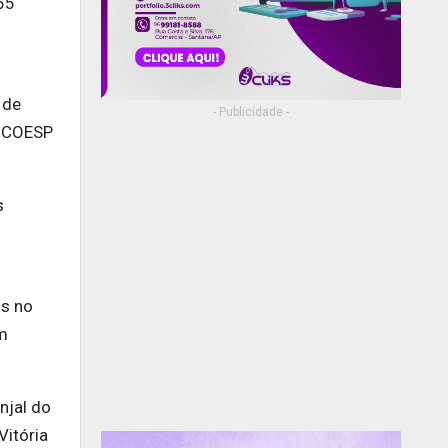
55
 de
- Publicidade -
O COESP
s
us no
am
njal do
Vitória