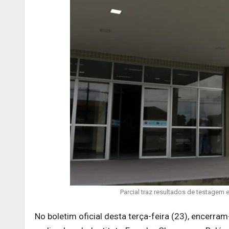
Parcial traz resultados de testagem
No boletim oficial desta terça-feira (23), encer