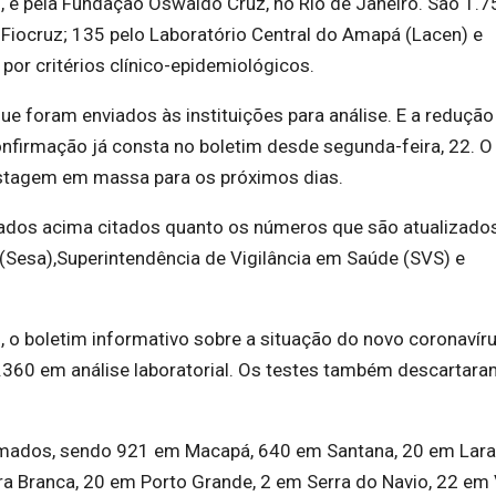
, e pela Fundação Oswaldo Cruz, no Rio de Janeiro. São 1.7
Fiocruz; 135 pelo Laboratório Central do Amapá (Lacen) e
 por critérios clínico-epidemiológicos.
e foram enviados às instituições para análise. E a redução
firmação já consta no boletim desde segunda-feira, 22. 
stagem em massa para os próximos dias.
dados acima citados quanto os números que são atualizado
 (Sesa),Superintendência de Vigilância em Saúde (SVS) e
, o boletim informativo sobre a situação do novo coronavír
.360 em análise laboratorial. Os testes também descartar
rmados, sendo 921 em Macapá, 640 em Santana, 20 em Lara
 Branca, 20 em Porto Grande, 2 em Serra do Navio, 22 em 