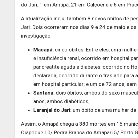
do Jari, 1 em Amapá, 21 em Calçoene e 6 em Prac
A atualização inclui também 8 novos óbitos de pe
Jari. Dois ocorreram nos dias 9 e 24 de maio e o
investigação.
Macapá:
cinco óbitos. Entre eles, uma mulh
e insuficiência renal, ocorrido em hospital p
pancreatite aguda e diabetes, ocorrido no H
declarada, ocorrido durante o traslado para 
em hospital particular; e um de 72 anos, sem
Santana:
dois óbitos, ambos do sexo masculi
anos, ambos diabéticos;
Laranjal do Jari:
um óbito de uma mulher de 8
Assim, o Amapá chega a 380 mortes em 15 municíp
Oiapoque 10/ Pedra Branca do Amapari 5/ Porto Gra