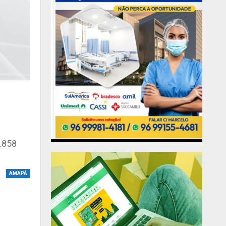
.858
AMAPÁ