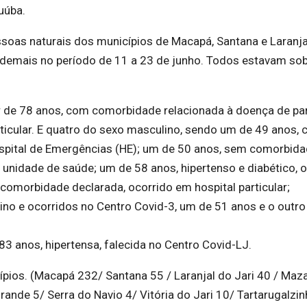
uúba.
ssoas naturais dos municípios de Macapá, Santana e Laranja
s demais no período de 11 a 23 de junho. Todos estavam so
er de 78 anos, com comorbidade relacionada à doença de pa
articular. E quatro do sexo masculino, sendo um de 49 anos,
ospital de Emergências (HE); um de 50 anos, sem comorbid
a unidade de saúde; um de 58 anos, hipertenso e diabético, 
 comorbidade declarada, ocorrido em hospital particular;
no e ocorridos no Centro Covid-3, um de 51 anos e o outro
3 anos, hipertensa, falecida no Centro Covid-LJ.
ios. (Macapá 232/ Santana 55 / Laranjal do Jari 40 / Maz
nde 5/ Serra do Navio 4/ Vitória do Jari 10/ Tartarugalzin