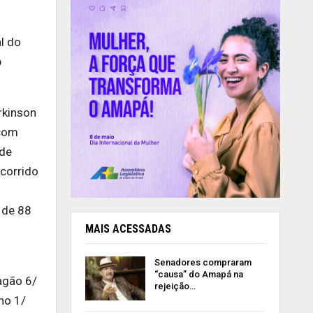
l do
b
rkinson
 com
ade
ocorrido
 de 88
MAIS ACESSADAS
Senadores compraram
“causa” do Amapá na
agão 6/
rejeição…
ho 1/