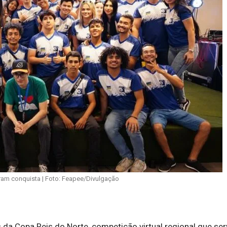
am conquista | Foto: Feapee/Divulgação
a Copa Reis do Norte, competição virtual regional que ser