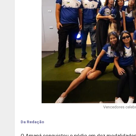
Vencedores celebr
Da Redação
O Amapá conquistou o pódio em dez modalidades d