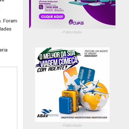
.
s. Foram
dades
- Publicidade -
eria
- Publicidade -