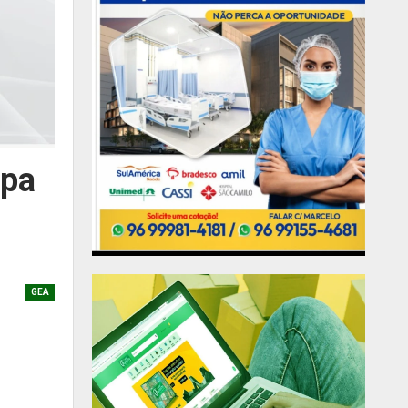
opa
GEA