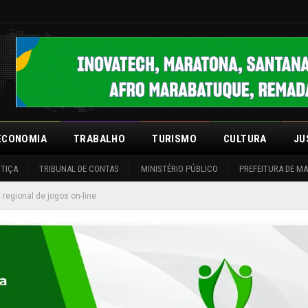
ECONOMIA
TRABALHO
TURISMO
CULTURA
JU
STIÇA
TRIBUNAL DE CONTAS
MINISTÉRIO PÚBLICO
PREFEITURA DE M
egional de jogos on-line