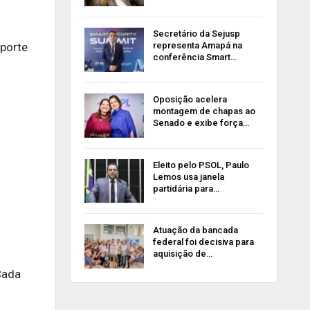
Secretário da Sejusp
sporte
representa Amapá na
conferência Smart…
Oposição acelera
montagem de chapas ao
Senado e exibe força…
Eleito pelo PSOL, Paulo
Lemos usa janela
partidária para…
Atuação da bancada
federal foi decisiva para
aquisição de…
Cada