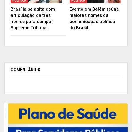
POLÍTICA
POLÍTICA
Banner com ilustração da manifestação oficial da Liderança do
Brasília se agita com
Evento em Belém reúne
PROS na Câmara sobre o Conselho da Amazônia | Arte:
articulação de três
maiores nomes da
Reprodução
nomes para compor
comunicação política
Supremo Tribunal
do Brasil
COMENTÁRIOS