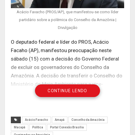
Acácio Favacho (PROS/AP), que manifestou-se como líder
partidário sobre a polêmica do Conselho da Amazônia |
Divulgação
O deputado federal e líder do PROS, Acácio
Facaho (AP), manifestou preocupação neste
sábado (15) com a decisão do Governo Federal
de excluir os governadores do Conselho da
Amazônia. A decisão de transferir o Conselho do
Ministério do Meio Ambiente para a vice-
CONTINUE LENDO
presidência foi tomada pelo presidente Jair
Bolsonaro, em decreto assinado na última terça-
feira (11). Com a mudança, os governadores do
Acre, Amapá, Amazonas, Pará, Rondônia, Roraima,
Acácio Favacho
Amapá
Conselho da Amazônia
Tocantins, Mato Grosso e Maranhão, que
Macapá
Política
Portal Conexão Brasília
integram a Amazônia Legal, foram excluídos da
Queimadas na Amazônia