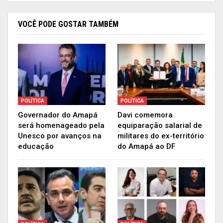
que pede apenas que o Governo Federal fique
atento às especificidades da região. “Acredito
VOCÊ PODE GOSTAR TAMBÉM
que um diálogo franco e aberto sobre a nossa
região deve envolver nosso povo para que
possamos ser atores de mudança na busca de
melhorarmos a vida das pessoas que vivem aqui
nesta terra, já que somos todos brasileiros”,
afirma o deputado Acácio Favacho.
POLÍTICA
POLÍTICA
Governador do Amapá
Davi comemora
Campanha
será homenageado pela
equiparação salarial de
Unesco por avanços na
militares do ex-território
educação
do Amapá ao DF